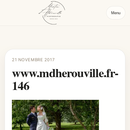
Menu
21 NOVEMBRE 2017
www.mdherouville.fr-
146